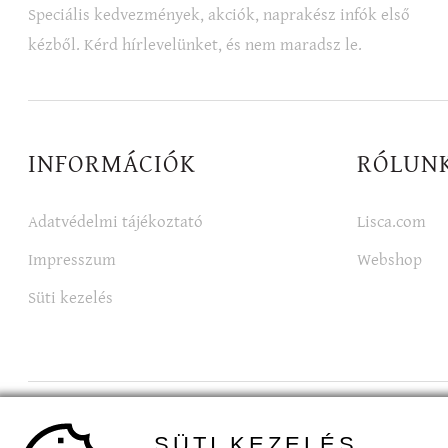
Speciális kedvezmények, akciók, naprakész infók első
kézből. Kérd hírlevelünket, és nem maradsz le.
INFORMÁCIÓK
RÓLUN
Adatvédelmi tájékoztató
Lisca.com
Impresszum
Webshop
Süti kezelés
Kövesd a
LISCA Magyarországot
a közösségi médiá
SÜTI KEZELÉS